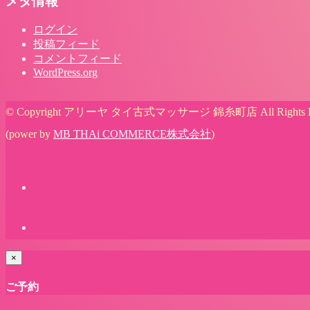
メタ情報
ログイン
投稿フィード
コメントフィード
WordPress.org
© Copyright アリーヤ タイ古式マッサージ 錦糸町店 All Rights Re
(power by
MB THAi COMMERCE株式会社
)
×
ご予約