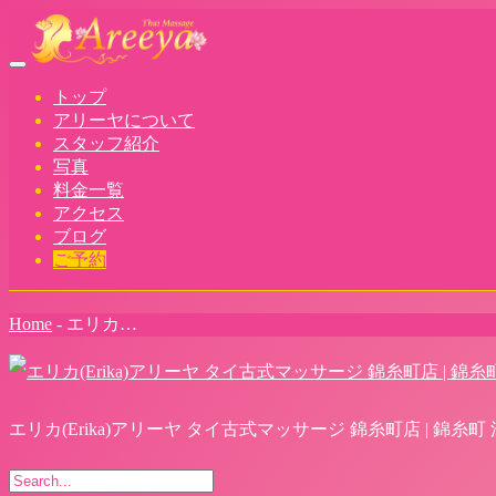
Toggle
navigation
トップ
アリーヤについて
スタッフ紹介
写真
料金一覧
アクセス
ブログ
ご予約
Home
-
エリカ…
エリカ(Erika)アリーヤ タイ古式マッサージ 錦糸町店 | 錦糸