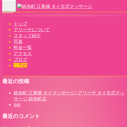
Toggle
Home
-
ジー…
navigation
トップ
アリーヤについて
スタッフ紹介
写真
ジーナ(Jina)アリーヤ タイ古式マッサージ 錦糸町店 | 錦糸町
料金一覧
アクセス
江東橋 タイマッサージ
ブログ
ご予約
最近の投稿
錦糸町 江東橋 タイマッサージ | アリーヤ タイ古式マッ
サージ 錦糸町店
link
最近のコメント