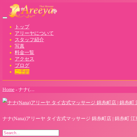
Toggle
navigation
トップ
アリーヤについて
スタッフ紹介
写真
料金一覧
アクセス
ブログ
ご予約
Home
-
ナナ(…
ナナ(Nana)アリーヤ タイ古式マッサージ 錦糸町店 | 錦糸町