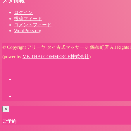
メタ情報
ログイン
投稿フィード
コメントフィード
WordPress.org
© Copyright アリーヤ タイ古式マッサージ 錦糸町店 All Rights Re
(power by
MB THAi COMMERCE株式会社
)
×
ご予約