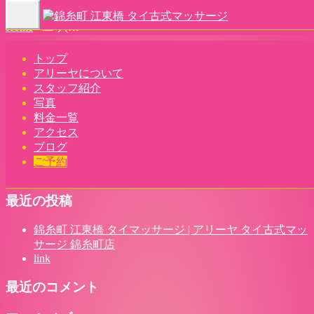
Toggle
Home
-
ユリ(…
navigation
トップ
アリーヤについて
スタッフ紹介
写真
ユリ(Yuri)アリーヤ タイ古式マッサージ 錦糸町店 | 錦糸町 江
料金一覧
アクセス
東橋 タイマッサージ
ブログ
ご予約
最近の投稿
錦糸町 江東橋 タイマッサージ | アリーヤ タイ古式マッ
サージ 錦糸町店
link
最近のコメント