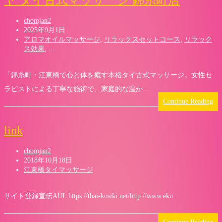
ヤ タイ古式マッサージ 錦糸町店
chomjan2
2025年9月1日
アロマオイルマッサージ
,
リラックスセットコース
,
リラック
ス効果
, ...
「錦糸町・江東橋で心と体を癒す本格タイ古式マッサージ。女性セ
ラピストによる丁寧な施術で、家庭的な温か ..
Continue Reading
link
chomjan2
2018年10月18日
江東橋タイマッサージ
サイト登録宣伝AUL https://thai-kosiki.net/http://www.ekit ..